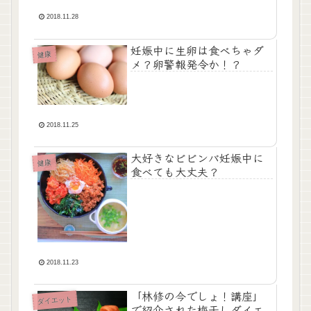
2018.11.28
妊娠中に生卵は食べちゃダ
健康
メ？卵警報発令か！？
2018.11.25
大好きなビビンバ妊娠中に
健康
食べても大丈夫？
2018.11.23
「林修の今でしょ！講座」
ダイエット
で紹介された梅干しダイエ