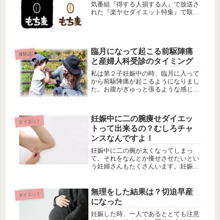
気番組『得する人損する人』で放送さ
れた『楽ヤセダイエット特集』で取り
上げられた【得損式】の最新もち麦ダ
イエットが妊娠中にどんなメリットが
あるのか、ダイエットはもちろんです
がお腹の赤ちゃんにとってはどうな
臨月になって起こる前駆陣痛
の？...
体験談
と産婦人科受診のタイミング
私は第２子妊娠中の時、臨月に入って
から前駆陣痛が起こるようになりまし
た。お腹がぎゅっと張るような感じが
１５分ごとに起きて、すぐに消滅する
こともあったのですが、その日はそれ
が１時間ぐらい続いていて、ここから
妊娠中に二の腕痩せダイエッ
陣痛になるのかと思いました。休日だ
ダイエット
トって出来るの？むしろチャ
っ...
ンスなんですよ！
妊娠中に二の腕が太くなってしまっ
て、それをなんとか痩せさせたいとい
う妊婦さんもたくさんいます。妊娠中
は特に太りやすい体質のため、二の腕
にも贅肉がつきやすく、それが二の腕
が太りやすい原因になってしまってい
無理をした結果は？切迫早産
ダイエット
るんですね。そこで今回は、妊娠中の
になった
ホル...
妊娠した時、一人であるととても注意