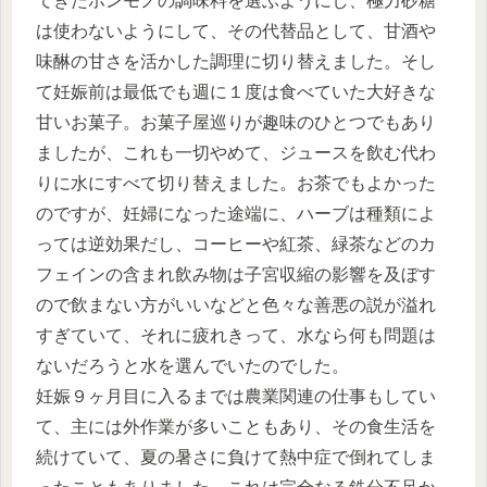
てきたホンモノの調味料を選ぶようにし、極力砂糖
は使わないようにして、その代替品として、甘酒や
味醂の甘さを活かした調理に切り替えました。そし
て妊娠前は最低でも週に１度は食べていた大好きな
甘いお菓子。お菓子屋巡りが趣味のひとつでもあり
ましたが、これも一切やめて、ジュースを飲む代わ
りに水にすべて切り替えました。お茶でもよかった
のですが、妊婦になった途端に、ハーブは種類によ
っては逆効果だし、コーヒーや紅茶、緑茶などのカ
フェインの含まれ飲み物は子宮収縮の影響を及ぼす
ので飲まない方がいいなどと色々な善悪の説が溢れ
すぎていて、それに疲れきって、水なら何も問題は
ないだろうと水を選んでいたのでした。
妊娠９ヶ月目に入るまでは農業関連の仕事もしてい
て、主には外作業が多いこともあり、その食生活を
続けていて、夏の暑さに負けて熱中症で倒れてしま