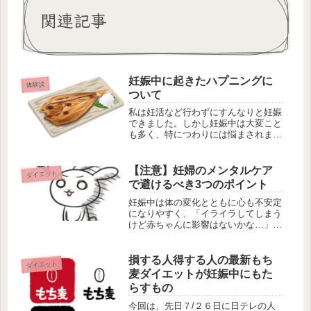
関連記事
妊娠中に起きたハプニングに
体験談
ついて
私は妊活など行わずにすんなりと妊娠
できました。しかし妊娠中は大変こと
も多く、特につわりには悩まされまし
た。何となくですが…つわりは精神的
な部分も影響しているような気がしま
す。私は出産直前までフルタイムで仕
【注意】妊婦のメンタルケア
ダイエット
事をしていました。会社にいるとき
で避けるべき3つのポイント
は、...
妊娠中は体の変化とともに心も不安定
になりやすく、「イライラしてしまう
けど赤ちゃんに影響はないかな…」
「気分が落ち込むことが多いけど大丈
夫かな…」と心配になる方も多いでし
ょう。妊娠期間中のメンタルケアは母
損する人得する人の最新もち
ダイエット
体と赤ちゃんの健康にとって非常に重
麦ダイエットが妊娠中にもた
要で...
らすもの
今回は、先日７/２６日に日テレの人