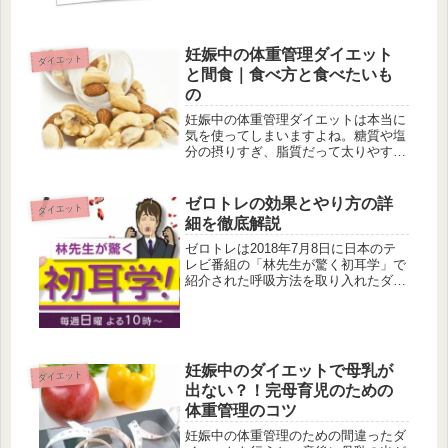
す。このページでは妊婦さんだけどエ
クササイズで汗を流して元気になれる
健康...
妊娠中の体重管理ダイエット
ダイエット
と間食｜食べ方と食べたいも
の
妊娠中の体重管理ダイエットは本当に
気を使ってしまいますよね。糖質や塩
分の摂りすぎ、脂質だって太りやす
い・・・そんなことはわかっているけ
ど、食べづわりや体調の変化でどうし
ても食べずにはいられない・・・今回
ゼロトレの効果とやり方の詳
ダイエット
はそんな悩みを持っている妊婦さんの
細を徹底解説
ため...
ゼロトレは2018年7月8日に日本のテ
レビ番組の「林先生が驚く初耳学」で
紹介された呼吸方法を取り入れたダイ
エット方法です。実際にテレビ番組で
は、お笑い芸人のガンバレルーヤが30
分間実践したところ、約7センチ近く
のウエストサイズダウンに成功し...
妊娠中のダイエットで母乳が
ダイエット
出ない？！完母育児のための
体重管理のコツ
妊娠中の体重管理のための間違ったダ