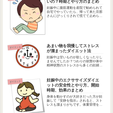
いの？時期とやり方のまとめ
妊娠中に腹筋運動を産院で勧められて
自宅でやっていたら、帰って来た旦那
さんにびっくりされて慌てて止められ
た・・・こんな経験をされている妊婦
さんは意外と多いようです。腹筋運動
には体重管理ダイエットのために脂肪
を燃焼しやすくする効果もあります
が、...
あまい物を我慢してストレス
ダイエット
が溜まったダイエット法
妊娠中は甘いものが欲しくなったりし
ませんでしたか？つわりの状態や体や
精神状態のストレスから多くの妊婦さ
んが甘いものを欲しくなったというこ
とは往々にしてあるんですね。そこで
今回は、妊娠中に体重コントロールを
妊娠中のエクササイズダイエ
しなくてはならないけれど、甘いもの
ダイエット
ットの安全性とやり方、開始
を...
時期、効果のまとめ
身体を動かすのが大好きだった方が妊
娠して『安静を指示』されると、スト
レスも溜まりがちです。体重管理を徹
底していない状態での安静は予想以上
に体重が増えてしまう心配もありま