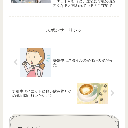
イエットを行うと、産後に母乳の出が
悪くなると言われているのご存知です
か？このページでは、妊娠中の体重管
理のためにダイエットをせざるをえな
くなっている方で、母乳に影響がある
のではないかと心配されている方に、
産...
スポンサーリンク
妊娠中はスタイルの変化が大変だっ
た
妊娠中ダイエットに良い飲み物とそ
の他同時に行いたいこと