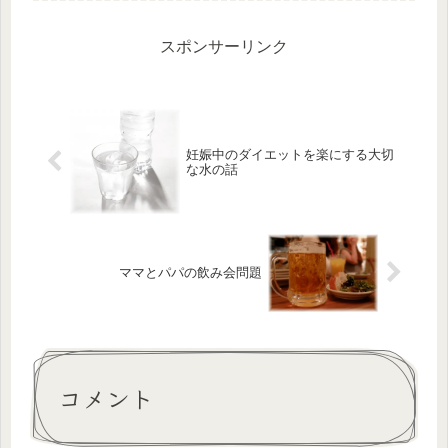
いでしょうか。「妊娠中なのに、こん
なに凝って頭痛がするなんて…」と、
不安にな...
スポンサーリンク
妊娠中のダイエットを楽にする大切
な水の話
ママとパパの飲み会問題
コメント