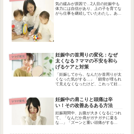
気の緩みが原因で…2人目の妊娠中も
体力には自信があり、上の子を育てな
がら仕事を継続していたわたし。ある
日、朝からなんとなく腹痛がするなぁ
と思いながらも動き回る仕事でその日
の予定をこなしていました。昼休みに
なりようやく一息、と思ったところト
イ...
妊娠中の首周りの変化：なぜ
ママの変化
太くなる？ママの不安を和ら
げるケアと対策
「妊娠してから、なんだか首周りが太
くなった気がする…」「鎖骨が埋もれ
て見えなくなったけど、これって妊娠
の影響？」。妊娠中のママさんの中に
は、お腹の大きさだけでなく、首周り
の変化に気づき、戸惑いや不安を感じ
妊娠中の肩こりと頭痛は辛
ママの変化
ている方もいらっしゃるのではないで
い！その改善あるある方法
し...
妊娠期間中、お腹が大きくなるにつれ
て、「なんだか肩がガチガチに凝る
な…」「ズーンと重い頭痛がする
な…」と、つらい肩こりや頭痛に悩ま
されている方もいらっしゃるのではな