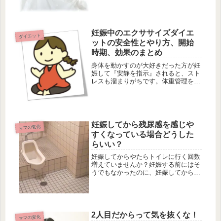
娠...
妊娠中のエクササイズダイエ
ダイエット
ットの安全性とやり方、開始
時期、効果のまとめ
身体を動かすのが大好きだった方が妊
娠して『安静を指示』されると、スト
レスも溜まりがちです。体重管理を徹
底していない状態での安静は予想以上
に体重が増えてしまう心配もありま
す。このページでは妊婦さんだけどエ
クササイズで汗を流して元気になれる
健康...
妊娠してから残尿感を感じや
ママの変化
すくなっている場合どうした
らいい？
妊娠してからやたらトイレに行く回数
増えていませんか？妊娠する前にはそ
うでもなかったのに、妊娠してから気
が付くと残尿感を感じやすくなり一日
に何度もトイレに行く。トイレに行っ
たはいいものの何も出なかったりし
て、この残尿感はなんだろうと考える
妊婦...
2人目だからって気を抜くな！
ママの変化