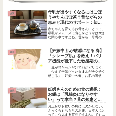
母乳が出やすくなるにはごぼ
雑談
うやたんぽぽ茶？昔ながらの
恵みと現代のサポート：知恵
袋的ケア法
赤ちゃんを育てるお母さんにとって、
母乳がスムーズに出るかどうかは大き
な関心事ですよね。昔から、母乳の出
を良くするための「ごぼうやたんぽぽ
茶を摂る」という知恵がありました。
この、自然の恵みを活かした昔ながら
【妊娠中 肌が敏感になる 春】
雑談
のケア法には、どんな意味が込められ
「クレープ肌」を救え！バリ
て...
ア機能が低下した敏感期の
「刺激ゼロ」生活術
「風が当たっただけで顔がピリつく」
「今まで平気だったタオルがチクチク
感じる」。妊娠中の春、お肌の過敏さ
に驚いているママさんも多いはず。そ
れもそのはず、妊娠中の皮膚はホルモ
ンバランスの影響で保水力が落ち、通
妊婦さんのための食の選択：
雑談
常よりも薄く、デリケートな「クレー
お餅は「乳腺炎になりやす
プ...
い」って本当？昔の知恵と現
代の真実
お正月やお祝いの席には欠かせない、
ふっくらもちもちのお餅。日本人にと
って、心温まる存在ですよね。でも、