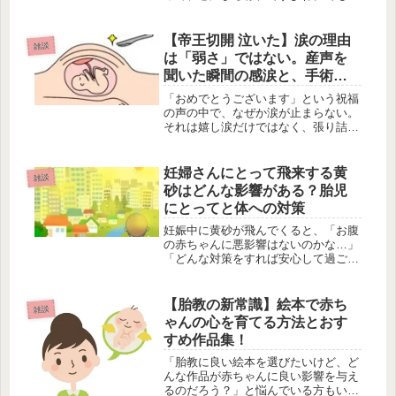
出産を控えた妊婦さんや、これから母
乳育児を始めるママさんの間では、
「お餅を食べると乳腺炎になりやすい
【帝王切開 泣いた】涙の理由
雑談
って聞いたけど…」「おっぱいが詰ま
は「弱さ」ではない。産声を
るっ...
聞いた瞬間の感涙と、手術へ
の恐怖、そして葛藤を抱きし
「おめでとうございます」という祝福
めて
の声の中で、なぜか涙が止まらない。
それは嬉し涙だけではなく、張り詰め
ていた緊張の糸が切れた音であり、怖
かった自分への憐憫であり、どこかで
「下から産みたかった」と感じている
妊婦さんにとって飛来する黄
雑談
自分への戸惑いかもしれません。「帝
砂はどんな影響がある？胎児
王...
にとってと体への対策
妊娠中に黄砂が飛んでくると、「お腹
の赤ちゃんに悪影響はないのかな…」
「どんな対策をすれば安心して過ごせ
るのだろう…」と不安を感じる方もい
るのではないでしょうか。母子の健康
を守るためにも、正しい知識を身につ
【胎教の新常識】絵本で赤ち
雑談
けて早めに予防策を取り入れましょ
ゃんの心を育てる方法とおす
う。...
すめ作品集！
「胎教に良い絵本を選びたいけど、ど
んな作品が赤ちゃんに良い影響を与え
るのだろう？」と悩んでいる方もいる