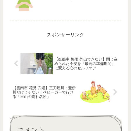
でしょう。胎教は赤ちゃんの心の発育
に影響を与えると言われており、絵本
を通じて穏やかな時間を過ごすことが
大切です。絵本を通じて胎教を行うこ
と...
スポンサーリンク
【妊娠中 梅雨 外出できない】閉じ込
められた不安を「最高の準備期間」
に変える心のセルフケア
【雲南市 花見 穴場】三刀屋川・斐伊
川だけじゃない！ベビーカーで行け
る「里山の隠れ名所」
コメント