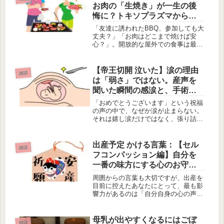
お肉の「生焼き」が一生の後
悔に？トキソプラズマから赤
ちゃんを守るBBQの鉄則
「友達に誘われたBBQ、参加しても大
丈夫？」「お肉はどこまで焼けば安
心？」。開放的な屋外での食事は最高
のリフレッシュになりますが、妊婦さ
んにとっては「トキソプラズマ」や
「リステリア」といった感染症のリス
【帝王切開 泣いた】涙の理由
雑談
クが隣り合わせの場所でもあります。
は「弱さ」ではない。産声を
この...
聞いた瞬間の感涙と、手術へ
の恐怖、そして葛藤を抱きし
「おめでとうございます」という祝福
めて
の声の中で、なぜか涙が止まらない。
それは嬉し涙だけではなく、張り詰め
ていた緊張の糸が切れた音であり、怖
かった自分への憐憫であり、どこかで
「下から産みたかった」と感じている
出産予定 かける言葉：【セル
雑談
自分への戸惑いかもしれません。「帝
フコンパッション編】自分を
王...
一番の味方にする心のお守り
フレーズ
周囲からの言葉も大切ですが、出産を
目前に控えたあなたにとって、最も影
響力があるのは「自分自身の心の声」
です。不安、恐怖、期待。渦巻く感情
の中で、自分にどんな言葉をかけてあ
げるべきか。自己肯定感を高めるセル
母乳が出やすくなるにはごぼ
雑談