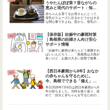
フコンパッションの技法を学びましょ
うやたんぽぽ茶？昔ながらの
う...
恵みと現代のサポート：知恵
袋的ケア法
赤ちゃんを育てるお母さんにとって、
母乳がスムーズに出るかどうかは大き
な関心事ですよね。昔から、母乳の出
を良くするための「ごぼうやたんぽぽ
茶を摂る」という知恵がありました。
この、自然の恵みを活かした昔ながら
【保存版】妊娠中の豪雨対策
雑談
のケア法には、どんな意味が込められ
｜島根県の妊婦さん向け安心
て...
サポート情報
「妊娠中に豪雨が来たらどう避難すれ
ばいいんだろう…」「島根県は大雨が
多いけど、お腹の大きい状態で無事に
動けるかな…」と不安を感じている方
もいるでしょう。妊娠中は体が思うよ
うに動かせないため、いざというとき
【西日本豪雨から8年】おなか
雑談
の備えを早めに整えておくことがとて
の赤ちゃんを守るために。
も...
今、島根でできる「備え」の
ヒント
本日2026年7月6日は西日本豪雨から8
年が経ちました。当時を振り返り、改
めて「自分と赤ちゃんを守るための備
え」について考えてみませんか。豪雨
などの天災はいつ起こるのかはわから
ないけれど、備えるという意味ではと