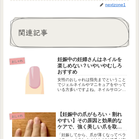
nextzone1
関連記事
妊娠中の妊婦さんはネイルを
おしゃれ
楽しめない？いやいやむしろ
おすすめ
女性のおしゃれは指先までということ
でジェルネイルやマニキュアをやって
いる方多いですよね。ネイルサロンな
どでも様々なデザインが施術できま
す。芸能人やモデルさんもメディアに
登場する際にはほとんどが素敵なデザ
インのネイルをされてて憧れる方も多
【妊娠中の爪がもろい・割れ
いの...
おしゃれ
やすい】その原因と効果的な
ケアで、強く美しい爪を取り
戻す！
「妊娠してから、爪が薄くなってペラ