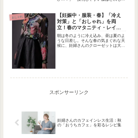
暮ったくて、冬のイベントに着ていけ
るものがない」授乳期の冬は、ママ自
身の寒さ対策と、赤ちゃんを待たせな
【妊娠中・服装・春】「冷え
おしゃれ
い利便性、そしてイベントや外出での
対策」と「おしゃれ」を両
オシ...
立！春のマタニティ・レイヤ
リング術
朝は冬のように冷え込み、昼は夏のよ
うな日差し。そんな春の気まぐれな天
候に、妊婦さんのクローゼットは大混
乱しがち。マタニティウェアを買い込
みすぎる必要はありません。手持ちの
服を活かしつつ、「お腹を締め付け
ず、でも冷やさない」春の黄金スタイ
ルを...
スポンサーリンク
妊婦さんのカフェインレス生活：秋
の「おうちカフェ」を彩るレシピ集