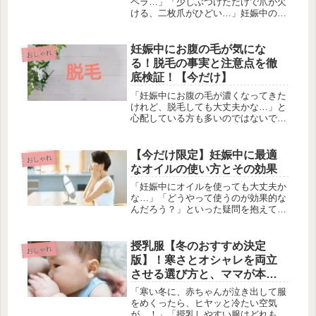
ペラ…」「少しぶつけただけで爪が欠
ける、二枚爪がひどい…」妊娠中のマ
マさん、こんにちは。新しい命を育む
喜びを感じる一方で、ご自身の体の変
化に戸惑うことはありませんか？特に
妊娠中にお腹の毛が気にな
おしゃれ
お腹が大きくなるにつれて、それまで
る！脱毛の事実と注意点を徹
気...
底検証！【今だけ】
「妊娠中にお腹の毛が濃くなってきた
けれど、脱毛しても大丈夫かな…」と
心配している方も多いのではないでし
ょうか。妊娠中はホルモンバランスの
変化により、体毛が濃くなることがあ
ります。しかし、デリケートな時期だ
【今だけ限定】妊娠中に最適
おしゃれ
からこそ、脱毛方法には慎重にならざ
なオイルの使い方とその効果
る...
「妊娠中にオイルを使っても大丈夫か
な…」「どうやって使うのが効果的な
んだろう？」といった疑問を抱えてい
る方もいるでしょう。妊娠中は肌の変
化が気になりやすく、オイルの使用に
ついて悩むことも少なくありません。
授乳服【冬のおすすめ決定
おしゃれ
そんなあなたのために、この記事では
版】！寒さとオシャレを両立
妊...
させる選び方と、ママが本当
に欲しかった機能徹底解説
「寒い冬に、赤ちゃんが泣き出して服
をめくったら、ヒヤッと冷たい空気
が…！」「授乳しやすい服はどれも野